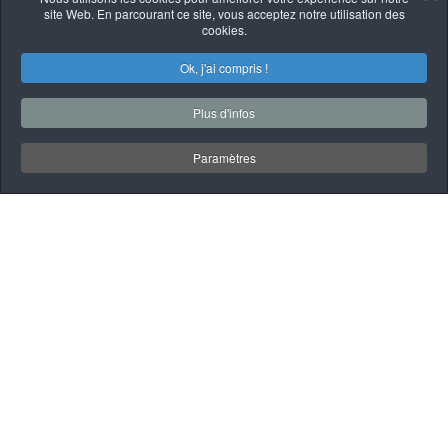
site Web. En parcourant ce site, vous acceptez notre utilisation des
cookies.
Ok, j'ai compris !
Plus d'infos
Paramètres
MÉCANIQUE
Nos services incluent :
• Entretien préventif et maintenance
: Changements d'huile, filtres et suivis
manufacturiers.
• Réparations mécaniques complètes
: Moteur, transmission, système de