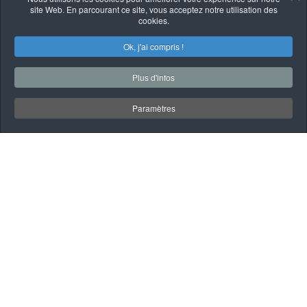
site Web. En parcourant ce site, vous acceptez notre utilisation des
cookies.
Ok, j'ai compris !
Plus d'infos
Paramètres
MÉCANIQUE
Nos services incluent :
• Entretien préventif et maintenance
: Changements d'huile, filtres et suivis
manufacturiers.
• Réparations mécaniques complètes
: Moteur, transmission, système de