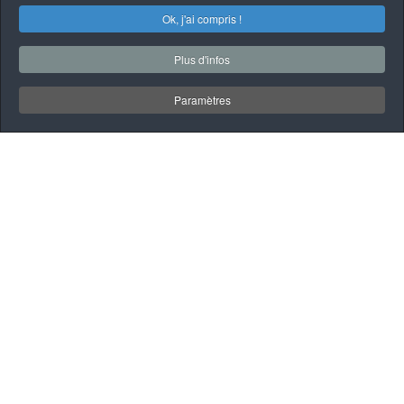
Ok, j'ai compris !
Plus d'infos
Paramètres
À PROPOS
QUI SOMMES-NOUS
Garage Mécanique
automobile et poids
lourd à Saint-Gilles de
Lotbinière