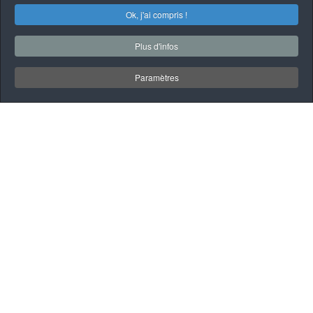
Ok, j'ai compris !
Plus d'infos
Paramètres
À PROPOS
QUI SOMMES-NOUS
Garage Mécanique
automobile et poids
lourd à Saint-Gilles de
Lotbinière