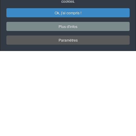
cookies.
Ok, j'ai compris !
Plus d'infos
Paramètres
À PROPOS
QUI SOMMES-NOUS
Garage Mécanique
automobile et poids
lourd à Saint-Gilles de