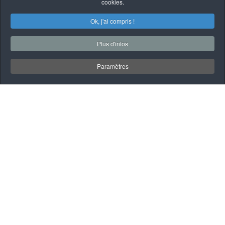
cookies.
Ok, j'ai compris !
Plus d'infos
Paramètres
À PROPOS
QUI SOMMES-NOUS
Garage Mécanique
automobile et poids
lourd à Saint-Gilles de